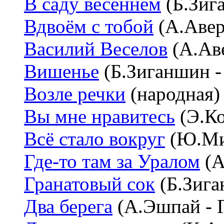
В саду весеннем
(Б.Зиг
Вдвоём с тобой
(А.Авер
Василий Веселов
(А.Аве
Вишенье
(Б.Зиганшин -
Возле речки
(народная)
Вы мне нравитесь
(Э.Ко
Всё стало вокруг
(Ю.Ми
Где-то там за Уралом
(А
Гранатовый сок
(Б.Зига
Два берега
(А.Эшпай - 