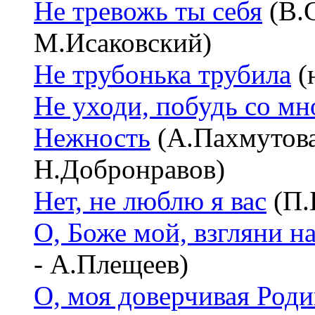
Не тревожь ты себя
(В.С
М.Исаковский)
Не трубонька трубила
(
Не уходи, побудь со м
Нежность
(А.Пахмутова
Н.Добронравов)
Нет, не люблю я вас
(П.
О, Боже мой, взгляни 
- А.Плещеев)
О, моя доверчивая Роди