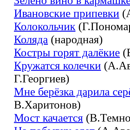
Зелено вино в кармашк
Ивановские припевки
(А
Колокольчик
(Г.Пономар
Коляда
(народная)
Костры горят далёкие
(
Кружатся колечки
(А.Ав
Г.Георгиев)
Мне берёзка дарила се
В.Харитонов)
Мост качается
(В.Темно