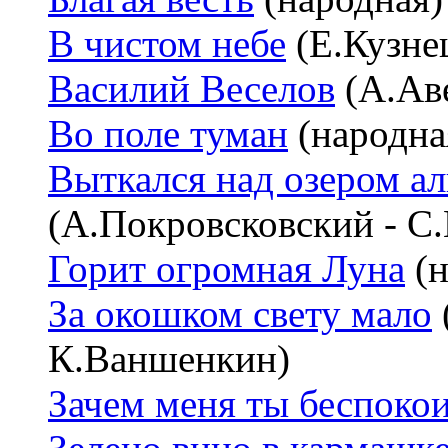
В чистом небе
(Е.Кузнец
Василий Веселов
(А.Аве
Во поле туман
(народна
Выткался над озером ал
(А.Покровсковский - С
Горит огромная Луна
(н
За окошком свету мало
К.Ваншенкин)
Зачем меня ты беспоко