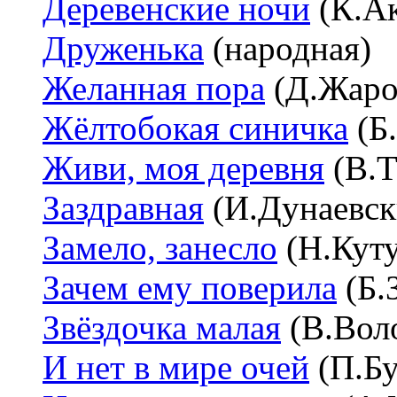
Деревенские ночи
(К.Ак
Друженька
(народная)
Желанная пора
(Д.Жаро
Жёлтобокая синичка
(Б
Живи, моя деревня
(В.Т
Заздравная
(И.Дунаевск
Замело, занесло
(Н.Куту
Зачем ему поверила
(Б.
Звёздочка малая
(В.Воло
И нет в мире очей
(П.Бу