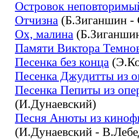
Островок неповторимы
Отчизна
(Б.Зиганшин -
Ох, малина
(Б.Зиганшин
Памяти Виктора Темно
Песенка без конца
(Э.Ко
Песенка Джудитты из о
Песенка Пепиты из опе
(И.Дунаевский)
Песня Анюты из кинофи
(И.Дунаевский - В.Лебе