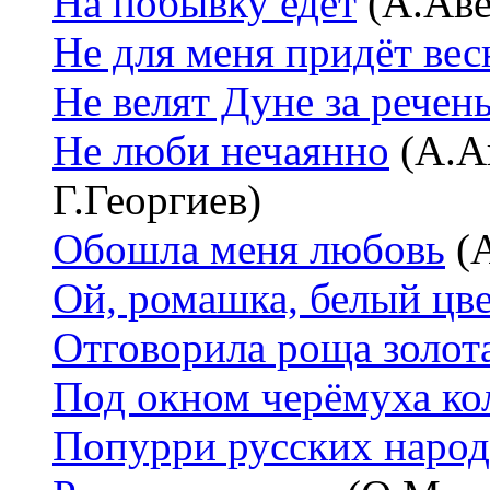
На побывку едет
(А.Аве
Не для меня придёт вес
Не велят Дуне за речен
Не люби нечаянно
(А.Ав
Г.Георгиев)
Обошла меня любовь
(А
Ой, ромашка, белый цв
Отговорила роща золот
Под окном черёмуха к
Попурри русских народ