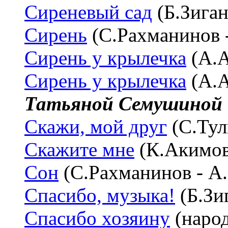
Сиреневый сад
(Б.Зига
Сирень
(С.Рахманинов -
Сирень у крылечка
(А.А
Сирень у крылечка
(А.А
Татьяной Семушиной
Скажи, мой друг
(С.Тул
Скажите мне
(К.Акимов
Сон
(С.Рахманинов - А
Спасибо, музыка!
(Б.Зи
Спасибо хозяину
(народ