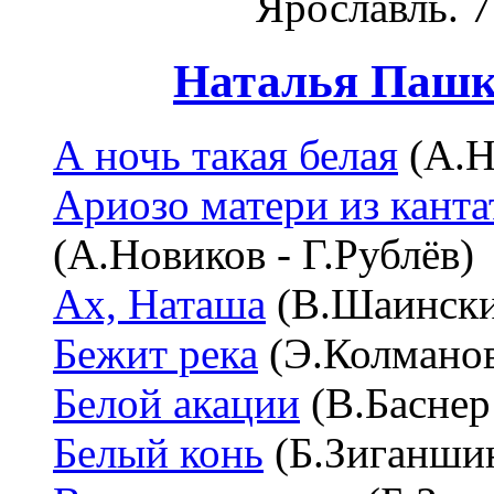
Ярославль. 7
Наталья Пашко
А ночь такая белая
(А.Н
Ариозо матери из кант
(А.Новиков - Г.Рублёв)
Ах, Наташа
(В.Шаински
Бежит река
(Э.Колманов
Белой акации
(В.Баснер
Белый конь
(Б.Зиганшин