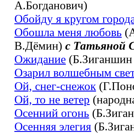
А.Богданович)
Обойду я кругом город
Обошла меня любовь
(А
В.Дёмин)
с Татьяной 
Ожидание
(Б.Зиганшин 
Озарил волшебным све
Ой, снег-снежок
(Г.Пон
Ой, то не ветер
(народн
Осенний огонь
(Б.Зиган
Осенняя элегия
(Б.Зига