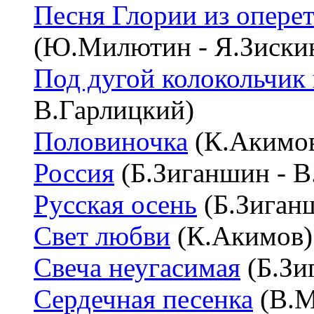
Песня Глории из опере
(Ю.Милютин - Я.Зиски
Под дугой колокольчик
В.Гарлицкий)
Половиночка
(К.Акимов
Россия
(Б.Зиганшин - В
Русская осень
(Б.Зиганш
Свет любви
(К.Акимов)
Свеча неугасимая
(Б.Зи
Сердечная песенка
(В.М