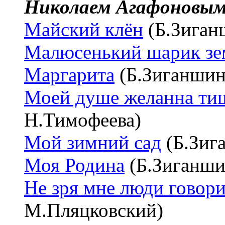
Николаем Агафоновы
Майский клён
(Б.Зиган
Малюсенький шарик зе
Маргарита
(Б.Зиганшин
Моей душе желанна ти
Н.Тимофеева)
Мой зимний сад
(Б.Зиг
Моя Родина
(Б.Зиганши
Не зря мне люди говор
М.Пляцковский)