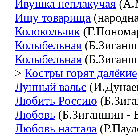
Ивушка неплакучая
(А.
Ищу товарища
(народна
Колокольчик
(Г.Пономар
Колыбельная
(Б.Зиганши
Колыбельная
(Б.Зиганш
>
Костры горят далёкие
Лунный вальс
(И.Дунаев
Любить Россию
(Б.Зига
Любовь
(Б.Зиганшин - 
Любовь настала
(Р.Паул