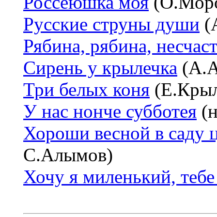
Россеюшка моя
(О.Моро
Русские струны души
(
Рябина, рябина, несчаст
Сирень у крылечка
(А.А
Три белых коня
(Е.Крыл
У нас нонче субботея
(н
Хороши весной в саду 
С.Алымов)
Хочу я миленький, тебе