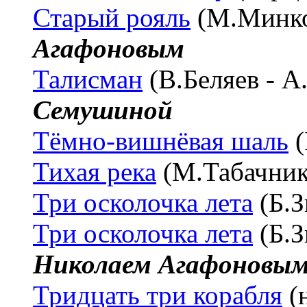
Старый рояль
(М.Минко
Агафоновым
Талисман
(В.Беляев - 
Семушиной
Тёмно-вишнёвая шаль
(
Тихая река
(М.Табачник
Три осколочка лета
(Б.З
Три осколочка лета
(Б.З
Николаем Агафоновы
Тридцать три корабля
(