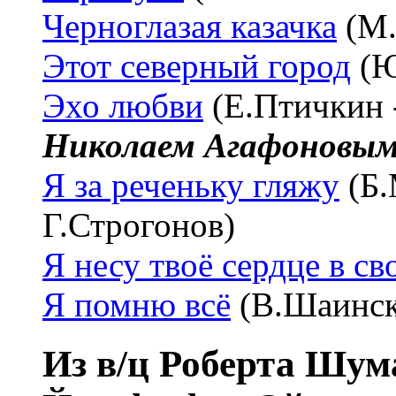
Черноглазая казачка
(М.
Этот северный город
(Ю
Эхо любви
(Е.Птичкин 
Николаем Агафоновы
Я за реченьку гляжу
(Б.
Г.Строгонов)
Я несу твоё сердце в св
Я помню всё
(В.Шаинск
Из в/ц Роберта Шум