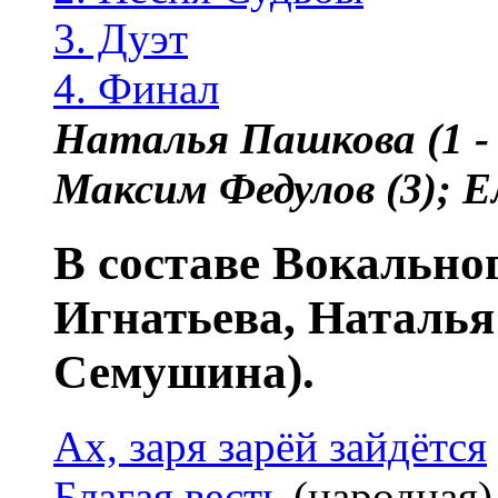
3. Дуэт
4. Финал
Наталья Пашкова (1 - 
Максим Федулов (3); Е
В составе Вокально
Игнатьева, Наталья
Семушина).
Ах, заря зарёй зайдётся
Благая весть
(народная)