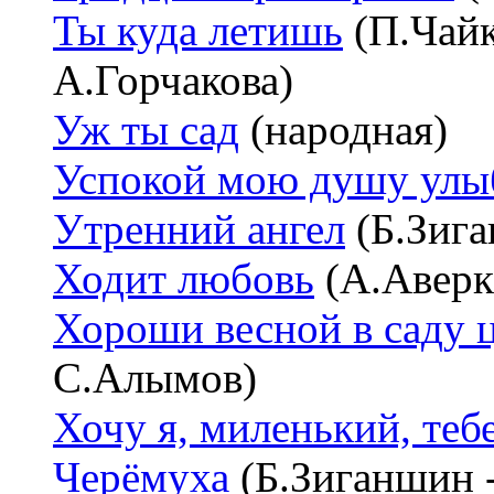
Ты куда летишь
(П.Чайк
А.Горчакова)
Уж ты сад
(народная)
Успокой мою душу улы
Утренний ангел
(Б.Зига
Ходит любовь
(А.Аверк
Хороши весной в саду 
С.Алымов)
Хочу я, миленький, теб
Черёмуха
(Б.Зиганшин 